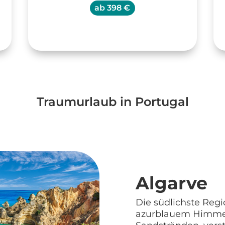
ab
398 €
Traumurlaub in Portugal
Algarve
Die südlichste Regi
azurblauem Himmel