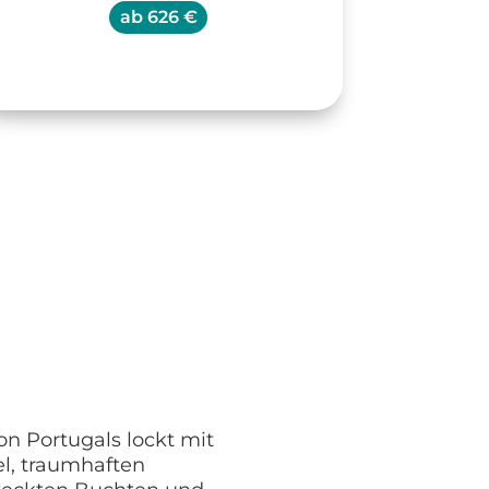
ab
626 €
on Portugals lockt mit
, traumhaften