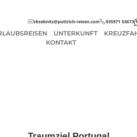
rbsebnitz@puttrich-reisen.com
035971 53673
RLAUBSREISEN
UNTERKUNFT
KREUZFA
KONTAKT
Traumziel Portugal