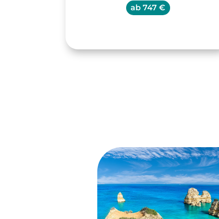
ab
747 €